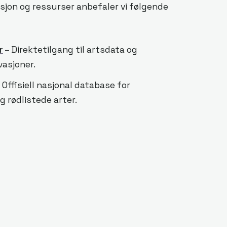
asjon og ressurser anbefaler vi følgende
r
– Direktetilgang til artsdata og
vasjoner.
 Offisiell nasjonal database for
g rødlistede arter.
– Informasjon om miljøforvaltning,
onale miljømål.
 og data om verneområder og naturtyper
tutt for naturforskning med
er og prosjekter.