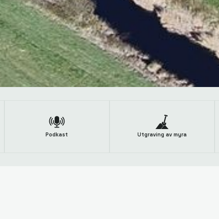
Podkast
Utgraving av myra