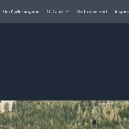
Om Kjelle-engene
Utforsk
Sist observert
Inspir