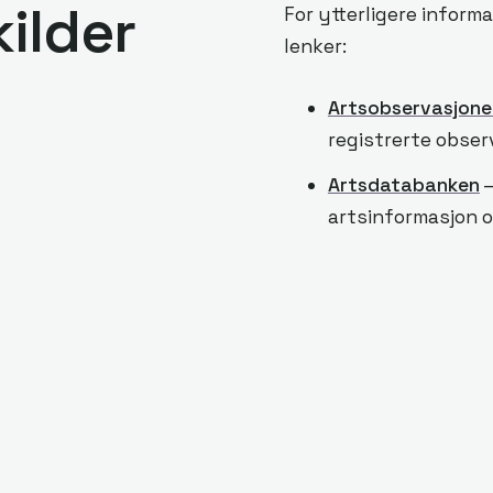
ilder
For ytterligere inform
lenker:
Artsobservasjone
registrerte obser
Artsdatabanken
–
artsinformasjon o
Miljødirektoratet
naturvern og nasj
Naturbase
– Kart
i Norge.
NINA
– Norsk insti
forskningsrapport