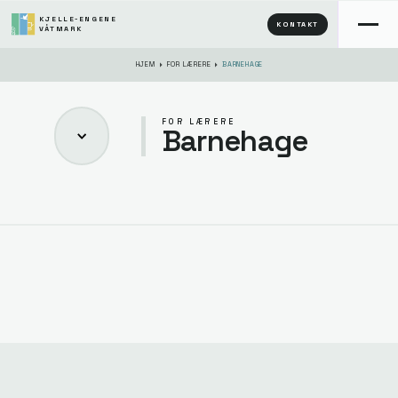
KJELLE-ENGENE
KONTAKT
VÅTMARK
HJEM
FOR LÆRERE
BARNEHAGE
FOR LÆRERE
Barnehage