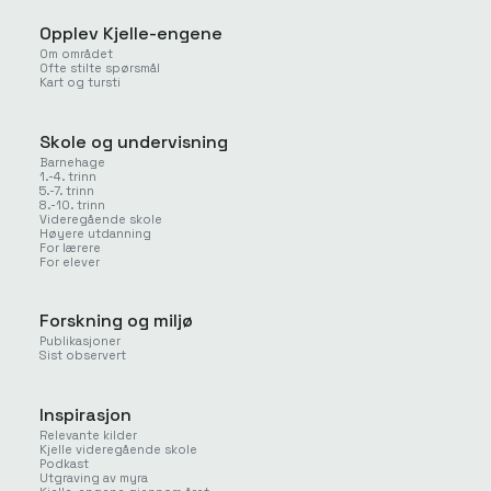
Opplev Kjelle-engene
Om området
Ofte stilte spørsmål
Kart og tursti
Skole og undervisning
Barnehage
1.-4. trinn
5.-7. trinn
8.-10. trinn
Videregående skole
Høyere utdanning
For lærere
For elever
Forskning og miljø
Publikasjoner
Sist observert
Inspirasjon
Relevante kilder
Kjelle videregående skole
Podkast
Utgraving av myra