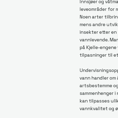
Innsjøer og våtma
leveområder for m
Noen arter tilbrin
mens andre utvikl
insekter etter en
vannlevende. Man
på Kjelle-engene 
tilpasninger til et
Undervisningsop
vann handler om 
artsbestemme og
sammenhenger i n
kan tilpasses uli
vannkvalitet og ø