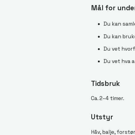
Mål for unde
Du kan samle
Du kan bruk
Du vet hvorfo
Du vet hva am
Tidsbruk
Ca. 2–4 timer.
Utstyr
Håv, balje, forst