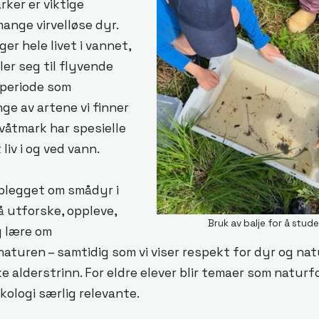
rker er viktige
ange virvelløse dyr.
ger hele livet i vannet,
er seg til flyvende
 periode som
ge av artene vi finner
våtmark har spesielle
 liv i og ved vann.
plegget om smådyr i
å utforske, oppleve,
Bruk av balje for å stude
 lære om
aturen – samtidig som vi viser respekt for dyr og nat
ke alderstrinn. For eldre elever blir temaer som naturf
kologi særlig relevante.