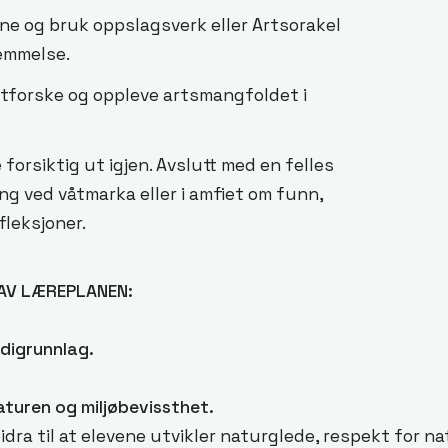
e og bruk oppslagsverk eller Artsorakel
emmelse.
tforske og oppleve artsmangfoldet i
 forsiktig ut igjen. Avslutt med en felles
 ved våtmarka eller i amfiet om funn,
fleksjoner.
AV LÆREPLANEN:
digrunnlag.
aturen og miljøbevissthet.
ra til at elevene utvikler naturglede, respekt for na