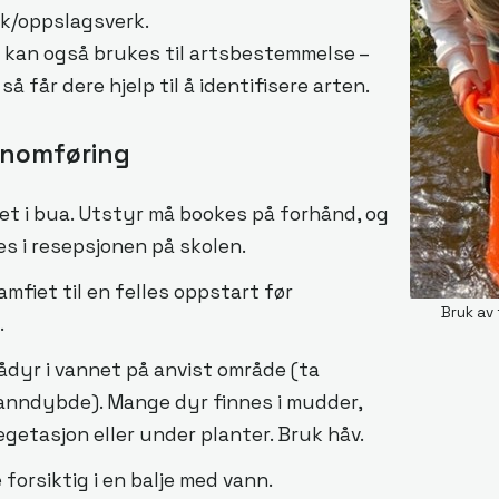
/oppslagsverk.
l
kan også brukes til artsbestemmelse –
 så får dere hjelp til å identifisere arten.
nnomføring
t i bua. Utstyr må bookes på forhånd, og
s i resepsjonen på skolen.
amfiet til en felles oppstart før
Bruk av
.
ådyr i vannet på anvist område (ta
vanndybde). Mange dyr finnes i mudder,
getasjon eller under planter. Bruk håv.
forsiktig i en balje med vann.