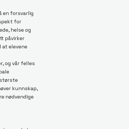
 en forsvarlig
spekt for
lede, helse og
t påvirker
l at elevene
 og vår felles
bale
 største
ehøver kunnskap,
øre nødvendige