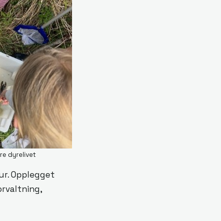
re dyrelivet
ur. Opplegget
orvaltning,