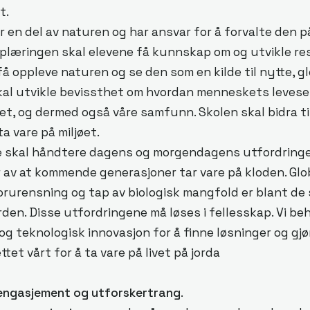
t.
n del av naturen og har ansvar for å forvalte den på
plæringen skal elevene få kunnskap om og utvikle re
få oppleve naturen og se den som en kilde til nytte, g
skal utvikle bevissthet om hvordan menneskets leveset
et, og dermed også våre samfunn. Skolen skal bidra ti
 ta vare på miljøet.
kal håndtere dagens og morgendagens utfordringer,
 av at kommende generasjoner tar vare på kloden. Glo
orurensning og tap av biologisk mangfold er blant de
erden. Disse utfordringene må løses i fellesskap. Vi b
og teknologisk innovasjon for å finne løsninger og gj
ttet vårt for å ta vare på livet på jorda
 engasjement og utforskertrang
.