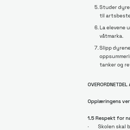
Studer dyren
til artsbest
La elevene u
våtmarka.
Slipp dyrene
oppsummering
tanker og re
OVERORDNETDEL 
Opplæringens ver
1.5 Respekt for n
· Skolen skal bid