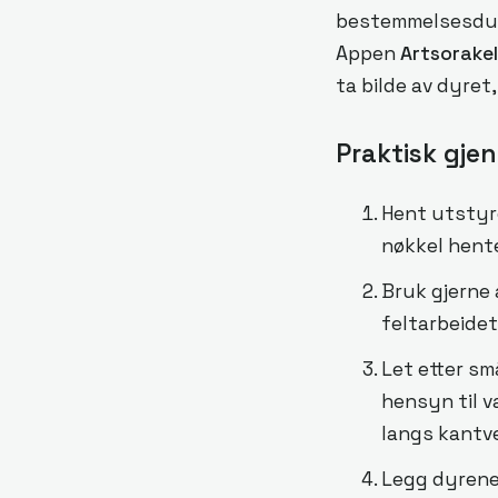
bestemmelsesduk
Appen
Artsorake
ta bilde av dyret,
Praktisk gje
Hent utstyre
nøkkel hente
Bruk gjerne 
feltarbeidet
Let etter sm
hensyn til 
langs kantve
Legg dyrene 